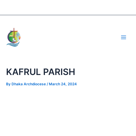
Skip
Post
to
navigation
content
Main
Men
KAFRUL PARISH
By
Dhaka Archdiocese
/
March 24, 2024