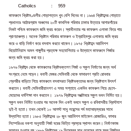
Catholics : 959
কাফরুলে খ্রিষ্টমণ্ডলীর গোড়াপত্তন খুব বেশি দিনের না। ১৯৬৪ খ্রিষ্টাব্দের গোড়াতে
প্রধানতঃ আঠারগ্রাম অঞ্চলের ২০টি কাথলিক পরিবার ঢাকার উত্তরে আগারগাঁয়ের
নিকট পশ্চিম কাফরুলে জমি ক্রয় করেন। স্বাধীনতার পর কাফরুল এলাকা ফিরে পায়
প্রাণচাঞ্চল্য। অনেক খ্রিষ্টান পরিবার কাফরুল ও ইব্রাহিমপুর এলাকায় জমি ক্রয়
করে ও বাড়ি নির্মাণ করে বসবাস করতে থাকেন। ১৯৭৫ খ্রিষ্টাব্দে আর্চবিশপ
থিয়োটনিয়াস অমল গাঙ্গুলীর প্রত্যক্ষ সহযোগিতায় ও উদ্যোগে কাফরুলে গির্জার
জন্য জমি ক্রয় করা হয়।
১৯৭৬ খ্রিষ্টাব্দ থেকে কাফরুলের খ্রিষ্টভক্তগণ গির্জা ও স্কুল নির্মাণের জন্য অর্থ
সংগ্রহে নেমে পড়েন। বনানী মেজর সেমিনারী থেকে ফাদারগণ প্রতি রোববার
গ্রেগরীর বাড়িতে গিয়ে কাফরুলে বসবাসরত খ্রিষ্টভক্তদের জন্য খ্রিষ্টযাগ উৎসর্গ
করতেন। বনানী সেমিনারীয়ানগণ এ সময় সপ্তাহে একদিন কাফরুল গিয়ে ছেলে-
মেয়েদের ধর্মশিক্ষা দান করতেন। ১৯৭৯ খ্রিষ্টাব্দের অক্টোবরে স্কুল ভবন নির্মিত হয়।
স্কুল ভবন নির্মিত হওয়ার পর অনেক দিন একই ভবনে স্কুল ও রবিবাসরীয় খ্রিস্টযাগ
দুই-ই হতো। তখন থেকেই ১০ আগস্ট সাধু লরেন্সের পর্ব মহাআড়ম্বরের সাথে
উদ্যাপিত হতো। ১৯৮৫ খ্রিষ্টাব্দের ২৮ জুন আর্চবিশপ মাইকেল রোজারিও, ফাদার
লিম্পেরিওর নকশা অনুযায়ী গির্জা ঘরের ভিত্তি প্রস্তর স্থাপন করেন। নির্মাণকাজ
সম্পন্ন হওয়ার পর ১৯৮৬ খ্রিষ্টাব্দের ১৯ ডিসেম্বর সাধু লরেন্সের নামে সুন্দর গির্জাঘর