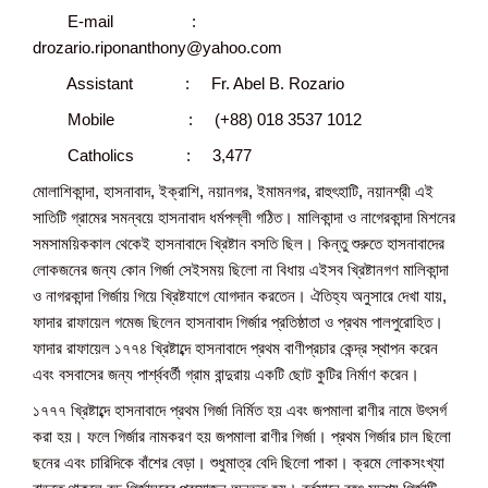
E-mail :
drozario.riponanthony@yahoo.com
Assistant : Fr. Abel B. Rozario
Mobile : (+88) 018 3537 1012
Catholics : 3,477
মোলাশিকান্দা, হাসনাবাদ, ইক্রাশি, নয়ানগর, ইমামনগর, রাহুৎহাটি, নয়ানশ্রী এই
সাতিটি গ্রামের সমন্বয়ে হাসনাবাদ ধর্মপল্লী গঠিত। মালিকান্দা ও নাগেরকান্দা মিশনের
সমসাময়িককাল থেকেই হাসনাবাদে খ্রিষ্টান বসতি ছিল। কিন্তু শুরুতে হাসনাবাদের
লোকজনের জন্য কোন গির্জা সেইসময় ছিলো না বিধায় এইসব খ্রিষ্টানগণ মালিকান্দা
ও নাগরকান্দা গির্জায় গিয়ে খ্রিষ্টযাগে যোগদান করতেন। ঐতিহ্য অনুসারে দেখা যায়,
ফাদার রাফায়েল গমেজ ছিলেন হাসনাবাদ গির্জার প্রতিষ্ঠাতা ও প্রথম পালপুরোহিত।
ফাদার রাফায়েল ১৭৭৪ খ্রিষ্টাব্দে হাসনাবাদে প্রথম বাণীপ্রচার কেন্দ্র স্থাপন করেন
এবং বসবাসের জন্য পার্শ্ববর্তী গ্রাম বান্দুরায় একটি ছোট কুটির নির্মাণ করেন।
১৭৭৭ খ্রিষ্টাব্দে হাসনাবাদে প্রথম গির্জা নির্মিত হয় এবং জপমালা রাণীর নামে উৎসর্গ
করা হয়। ফলে গির্জার নামকরণ হয় জপমালা রাণীর গির্জা। প্রথম গির্জার চাল ছিলো
ছনের এবং চারিদিকে বাঁশের বেড়া। শুধুমাত্র বেদি ছিলো পাকা। ক্রমে লোকসংখ্যা