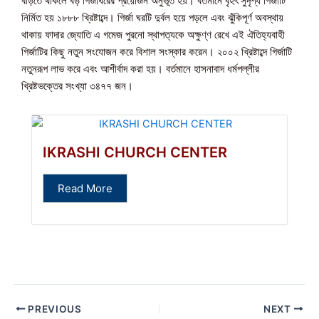
বাড়তে থাকলে বড় গির্জাঘরের প্রয়োজন অনুভূত হয়। বর্তমানে বৃহৎ সুদৃশ্য গির্জাটি
নির্মিত হয় ১৮৮৮ খ্রিষ্টাব্দে। গির্জা ঘরটি দুর্বল হয়ে পড়লে এবং ঝুঁকিপূর্ণ অবস্থায়
থাকায় ফাদার জ্যোতি এ গমেজ পুরনো স্থাপত্যকে অক্ষুণ্ণ রেখে এই ঐতিহ্যবাহী
গির্জাটির কিছু নতুন সংযোজন করে বিশাল সংস্কার করেন। ২০০২ খ্রিষ্টাব্দে গির্জাটি
নতুনরূপ লাভ করে এবং আশীর্বাদ করা হয়। বর্তমানে হাসনাবাদ ধর্মপল্লীর
খ্রিষ্টভক্তের সংখ্যা ৩৪৭৭ জন।
IKRASHI CHURCH CENTER
Read More
PREVIOUS
NEXT