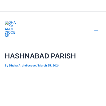
Skip
Post
to
navigation
content
Main
Men
HASHNABAD PARISH
By
Dhaka Archdiocese
/
March 25, 2024