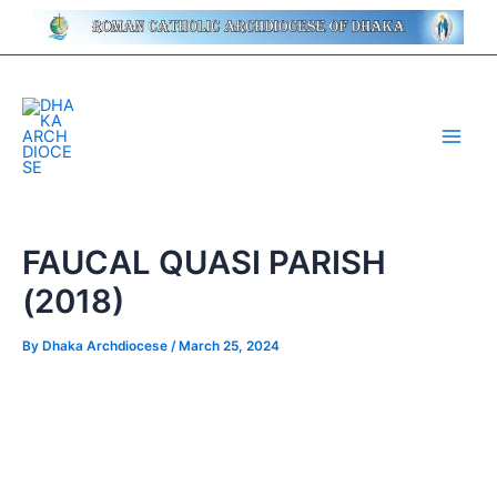
Skip
Post
to
navigation
content
Main
Men
FAUCAL QUASI PARISH
(2018)
By
Dhaka Archdiocese
/
March 25, 2024