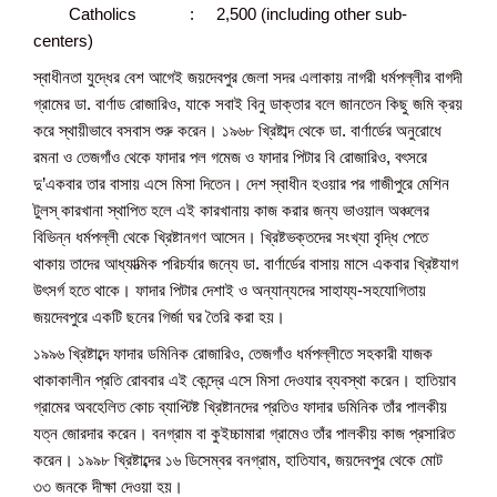
Catholics : 2,500 (including other sub-
centers)
স্বাধীনতা যুদ্ধের বেশ আগেই জয়দেবপুর জেলা সদর এলাকায় নাগরী ধর্মপল্লীর বাগদী
গ্রামের ডা. বার্ণাড রোজারিও, যাকে সবাই বিনু ডাক্তার বলে জানতেন কিছু জমি ক্রয়
করে স্থায়ীভাবে বসবাস শুরু করেন। ১৯৬৮ খ্রিষ্টাব্দ থেকে ডা. বার্ণার্ডের অনুরোধে
রমনা ও তেজগাঁও থেকে ফাদার পল গমেজ ও ফাদার পিটার বি রোজারিও, বৎসরে
দু’একবার তার বাসায় এসে মিসা দিতেন। দেশ স্বাধীন হওয়ার পর গাজীপুরে মেশিন
টুলস্ কারখানা স্থাপিত হলে এই কারখানায় কাজ করার জন্য ভাওয়াল অঞ্চলের
বিভিন্ন ধর্মপল্লী থেকে খ্রিষ্টানগণ আসেন। খ্রিষ্টভক্তদের সংখ্যা বৃদ্ধি পেতে
থাকায় তাদের আধ্যাত্মিক পরিচর্যার জন্যে ডা. বার্ণার্ডের বাসায় মাসে একবার খ্রিষ্টযাগ
উৎসর্গ হতে থাকে। ফাদার পিটার দেশাই ও অন্যান্যদের সাহায্য-সহযোগিতায়
জয়দেবপুরে একটি ছনের গির্জা ঘর তৈরি করা হয়।
১৯৯৬ খ্রিষ্টাব্দে ফাদার ডমিনিক রোজারিও, তেজগাঁও ধর্মপল্লীতে সহকারী যাজক
থাকাকালীন প্রতি রোববার এই কেন্দ্রে এসে মিসা দেওযার ব্যবস্থা করেন। হাতিয়াব
গ্রামের অবহেলিত কোচ ব্যাপ্টিষ্ট খ্রিষ্টানদের প্রতিও ফাদার ডমিনিক তাঁর পালকীয়
যত্ন জোরদার করেন। বনগ্রাম বা কুইচ্চামারা গ্রামেও তাঁর পালকীয় কাজ প্রসারিত
করেন। ১৯৯৮ খ্রিষ্টাব্দের ১৬ ডিসেম্বর বনগ্রাম, হাতিযাব, জয়দেবপুর থেকে মোট
৩৩ জনকে দীক্ষা দেওয়া হয়।