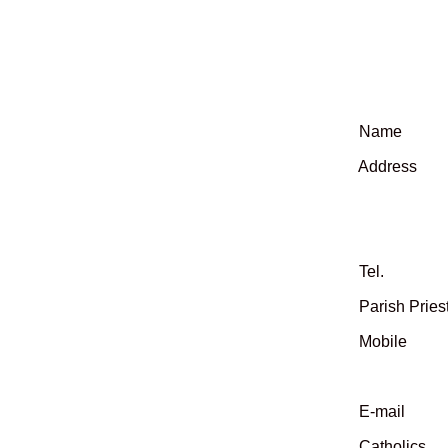
Name : St.
Address : C
135 Ban
Dist. N
Tel. : (0
Parish Priest
Mobile : (
(+88) 
E-mail : c
Catholics