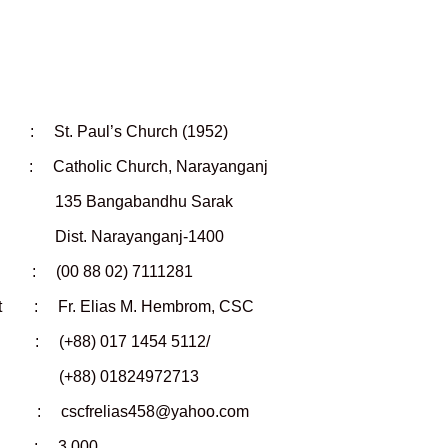
 Paul’s Church (1952)
atholic Church, Narayanganj
gabandhu Sarak
arayanganj-1400
0 88 02) 7111281
 : Fr. Elias M. Hembrom, CSC
+88) 017 1454 5112/
01824972713
scfrelias458@yahoo.com
 : 3,000