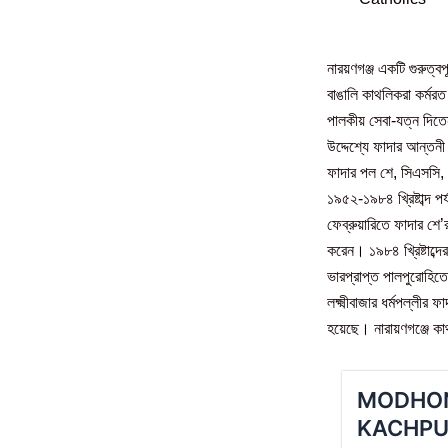
(including
নারয়ণগঞ্জ একটি গুরুত্বপ
বাঙালি কাথলিকরা কর্মর
পালকীয় সেবা-যত্ন দিতেন
উদ্দেশ্যে ফাদার আন্তনী
ফাদার পল শে, সিএসসি, প
১৯৫২-১৯৮৪ খ্রিষ্টাব্দ 
ফেব্রুয়ারিতে ফাদার শে’র
করেন। ১৯৮৪ খ্রিষ্টাব্দে
ভারপ্রাপ্ত পালপুরোহিত
লক্ষ্মীবাজার ধর্মপল্লী
হয়েছে। নারায়ণগঞ্জে ক
MODHON
KACHPU