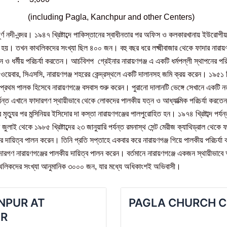
 Pagla, Kanchpur and other Centers)
ূর্ণ নদী-বন্দর। ১৯৪৭ খ্রিষ্টাব্দে পাকিস্তানের স্বাধীনতার পর অফিস ও কলকারখানায় ইউরোপীয়
ত হয়। তখন কাথলিকদের সংখ্যা ছিল ৪০০ জন। বহু বছর ধরে লক্ষ্মীবাজার থেকে ফাদার নারায়
 ও ধর্মীয় পরিচর্যা করতেন। আর্চবিশপ গ্রেইনার নারায়ণগঞ্জ এ একটি ধর্মপল্লী স্থাপনের প
 ওয়েবার, সিএসসি, নারায়ণগঞ্জ শহরের কেন্দ্রস্থলে একটি দালানসহ জমি ক্রয় করেন। ১৯৫১ খ্রিষ
্রথম পালক হিসেবে নারায়ণগঞ্জে বসবাস শুরু করেন। পুরানো দালানটি ভেঙ্গে সেখানে একটি নতু
পর্যন্ত এখানে ফাদারগণ স্থায়ীভাবে থেকে লোকদের পালকীয় যত্ন ও আধ্যাত্মিক পরিচর্যা করতেন। 
 মৃত্যুর পর মন্সিনিয়র ইসিদোর দা কস্তা নারায়ণগঞ্জের পালপুরোহিত হন। ১৯৭৪ খ্রিষ্টাব্দ পর্য
র জুলাই থেকে ১৯৮৫ খ্রিষ্টাব্দের ২৩ জানুয়ারি পর্যন্ত রমনাস্থ সেন্ট মেরীজ ক্যাথিড্রাল থেক
ের দায়িত্ব পালন করেন। তিনি প্রতি সপ্তাহে একবার করে নারায়ণগঞ্জ গিয়ে পালকীয় পরিচর্যা
র ফাদারগণ নারায়ণগঞ্জের পালকীয় দায়িত্ব পালন করেন। বর্তমানে নারায়ণগঞ্জে একজন স্থায়ীভা
াথলিকদের সংখ্যা আনুমানিক ৩০০০ জন, যার মধ্যে অধিকাংশই অভিবাসী।
PUR AT
PAGLA CHURCH 
R