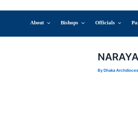
Skip
Post
to
navigation
content
About
Bishops
Officials
Pa
NARAYA
By
Dhaka Archdioce