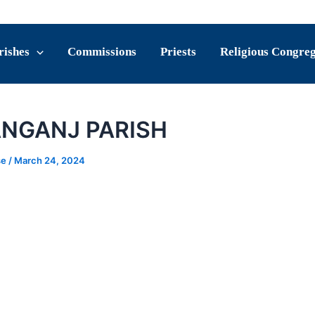
rishes
Commissions
Priests
Religious Congre
NGANJ PARISH
se
/
March 24, 2024