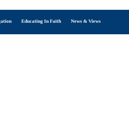
gation
Educating In Faith
News & Views