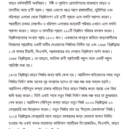
ভাদুন ধর্মপল্লীটি অবস্থিত। টঙ্গী ও পূবাইল রেলস্টেশনের মাঝখানে ভাদুন ও
তালটিয়া নামে দু‘টি গ্রাম। প্রায় একশো বছর আগে রাঙ্গামাটিয়া, তুমিলিয়া এবং
দড়িপাড়া এলাকা থেকে খ্রিষ্টানগণ এই দু‘টি গ্রামে এসে বসতি স্থাপন করেন।
পরবর্তীতে ঢাকার তেজগাঁও ও বরিশাল এলাকার কয়েকটি পরিবার এখানে এসে বসতি
স্থাপন করেন। ভাদুন ও তালটিয়া গ্রামে ২২০টি খ্রিষ্টান পরিবার বসবাস করেন।
খ্রিষ্টভক্তদের সংখ্যা প্রায় ১৮০০ জন। একজনের দানকৃত জমিতে ভাদুনবাসীদের
নিজেদের প্রচেষ্টায় একটি মাটির দেওয়ালের গির্জাঘর নির্মিত হয় এবং ১৯৬৫ খ্রিষ্টাব্দের
১ মে ফাদার টিয়ানী, সিএসসি, প্রথমবারের মত সেখানে খ্রিষ্টযাগ অর্পণ করেন।
১৯৬৫ খ্রিষ্টাব্দের ১ মে ভাদুনে, ফাতিমা রাণী প্রাইমারী স্কুল নামে একটি স্কুল
প্রতিষ্ঠা করা হয়।
১৯৭৪ খ্রিষ্টাব্দে ভাদুন গির্জার জন্য জমি কেনা হয়। আর্চবিশপ মাইকেলের সময় নতুন
গির্জার নির্মাণ কাজ অনেক দূর অগ্রসর হলেও তা আর শুরু করা সম্ভব হয়নি।
আর্চবিশপ পৌলিনুস কস্তা ঢাকার দায়িত্ব নিয়ে ভাদুন গির্জার জন্য আরো এক বিঘা
জমি ক্রয় করেন। তিনি একই সাথে নতুন গির্জা নির্মাণ কাজ শুরু করে তা সুন্দরভাবে
শেষ করেন। আর্চবিশপ পৌলিনুস কস্তা ভাদুন নতুন গির্জা ২০০৯ খ্রিষ্টাব্দের ১৩
ফেব্রয়ারি শুভ উদ্বোধন করেন। নতুন গির্জার নাম হয় ‘উত্তম মেষপালক’ গির্জা।
২০১৪ খ্রিষ্টাব্দের ফেব্রয়ারি মাসে ভাদুনে ফাদারদের জন্য দোতালা দালান নির্মিত
হওয়ার পর একই বৎসর মহামান্য কার্ডিনাল প্যাট্রিক ডি‘রোজারিও, সিএসসি, ভাদুন