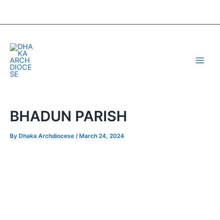
Skip
Post
to
navigation
content
Main
Men
BHADUN PARISH
By
Dhaka Archdiocese
/
March 24, 2024