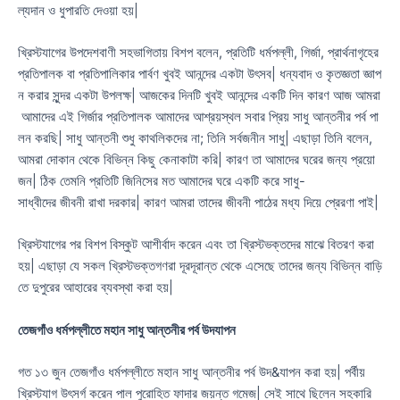
ল্যদান ও ধুপারতি দেওয়া হয়|
খ্রিস্টযাগের উপদেশবাণী সহভাগিতায় বিশপ বলেন, প্রতিটি ধর্মপল্লী, গির্জা, প্রার্থনাগৃহের
প্রতিপালক বা প্রতিপালিকার পার্বণ খুবই আনন্দের একটা উৎসব| ধন্যবাদ ও কৃতজ্ঞতা জ্ঞাপ
ন করার সুন্দর একটা উপলক্ষ| আজকের দিনটি খুবই আনন্দের একটি দিন কারণ আজ আমরা
আমাদের এই গির্জার প্রতিপালক আমাদের আশ্রয়স্থল সবার প্রিয় সাধু আন্তনীর পর্ব পা
লন করছি| সাধু আন্তনী শুধু কাথলিকদের না; তিনি সর্বজনীন সাধু| এছাড়া তিনি বলেন,
আমরা দোকান থেকে বিভিন্ন কিছু কেনাকাটা করি| কারণ তা আমাদের ঘরের জন্য প্রয়ো
জন| ঠিক তেমনি প্রতিটি জিনিসের মত আমাদের ঘরে একটি করে সাধু-
সাধ্বীদের জীবনী রাখা দরকার| কারণ আমরা তাদের জীবনী পাঠের মধ্য দিয়ে প্রেরণা পাই|
খ্রিস্টযাগের পর বিশপ বিস্কুট আশীর্বাদ করেন এবং তা খ্রিস্টভক্তদের মাঝে বিতরণ করা
হয়| এছাড়া যে সকল খ্রিস্টভক্তগণরা দূরদূরান্ত থেকে এসেছে তাদের জন্য বিভিন্ন বাড়ি
তে দুপুরের আহারের ব্যবস্থা করা হয়|
তেজগাঁও
ধর্মপল্লীতে
মহান
সাধু
আন্তনীর
পর্ব
উদযাপন
গত ১৩ জুন তেজগাঁও ধর্মপল্লীতে মহান সাধু আন্তনীর পর্ব উদ&যাপন করা হয়| পর্বীয়
খ্রিস্টযাগ উৎসর্গ করেন পাল পুরোহিত ফাদার জয়ন্ত গমেজ| সেই সাথে ছিলেন সহকারি