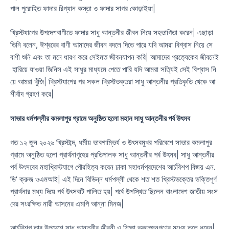
পাল পুরোহিত ফাদার রিগ্যান কস্তা ও ফাদার সাগর কোড়াইয়া|
খ্রিস্টযাগের উপদেশবাণীতে ফাদার সাধু আন্তনীর জীবন নিয়ে সহভাগিতা করেন| এছাড়া
তিনি বলেন, ঈশ্বরের বাণী আমাদের জীবন বদলে দিতে পারে যদি আমরা বিশ্বাস নিয়ে সে
বাণী শুনি এবং তা মনে ধারণ করে সেইমত জীবনযাপন করি| আমাদের প্রত্যেকের জীবনেই
হারিয়ে যাওয়া জিনিস এই সাধুর মাধ্যমে পেতে পারি যদি আমরা সত্যিই সেই বিশ্বাস নি
য়ে আমরা খুঁজি| খ্রিস্টযাগের পর সকল খ্রিস্টভক্তরা সাধু আন্তনীর প্রতিকৃতি থেকে আ
শীর্বাদ গ্রহণ করে|
সাভার
ধর্মপল্লীর
কমলাপুর
গ্রামে
অনুষ্ঠিত
হলো
মহান
সাধু
আন্তনীর
পর্ব
উৎসব
গত ১২ জুন ২০২৬ খ্রিস্টাব্দ, ধর্মীয় ভাবগাম্ভির্য ও উৎসবমুখর পরিবেশে সাভার কমলাপুর
গ্রামে অনুষ্ঠিত হলো প্রার্থনাগৃহের প্রতিপালক সাধু আন্তনীর পর্ব উৎসব| সাধু আন্তনীর
পর্ব উৎসবের মহাখ্রিস্টযাগে পৌরহিত্য করেন ঢাকা মহাধর্মপ্রদেশের আর্চবিশপ বিজয় এন.
ডি’ ক্রুজ ওএমআই| এই দিনে বিভিন্ন ধর্মপল্লী থেকে শত শত খ্রিস্টভক্তের ভক্তিপূর্ণ
প্রার্থনার মধ্য দিয়ে পর্ব উৎসবটি পালিত হয়| পর্বে উপস্থিত ছিলেন বাংলাদেশ জাতীয় সংস
দের সংরক্ষিত নারী আসনের এমপি আন্না মিনজ|
আর্চবিশপ তার উপদেশে সাধু আন্তনীর জীবনী ও শিক্ষা ভক্তজনগণের মধ্যে তুলে ধরেন|