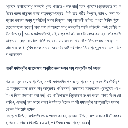
খ্রিস্টমণ্ডলীতে সাধু আন্তনী খুবই পরিচিত একটি নাম| তিনি প্রতিটি খ্রিস্টভক্ত সহ বি
ভিন্ন ধর্মের মানুষের কাছে অত্যন্ত শ্রদ্ধার, যিনি তার গভীর বিশ্বাস, জ্ঞান ও অসাধারণ
প্রচার দক্ষতার জন্য সুপরিচিত| সবার বিশ্বাস, সাধু আন্তনী হারিয়ে যাওয়া জিনিস খুঁজে
পেতে সাহায্য করেন| ঢাকা মহাধর্মপ্রদেশে সাধু আন্তনীর প্রতি ভক্তিটা একটু বেশিই প
রীলক্ষিত হয়| অনেক ধর্মপল্লীতেই এই সাধুর পর্ব ঘটা করে উদযাপন করা হয়| তাঁর প্রতি
ভক্তি ও শ্রদ্ধা জানাতে প্রতি বছরের ন্যায় এবারও তাঁর পর্ব পালিত হয়েছে ১৩ জুন বা
তার কাছাকাছি সুবিধাজনক সময়ে| আর তাঁর এই পর্ব পালন নিয়ে প্রস্তুত করা হলো বিশে
ষ প্রতিবেদন|
নাগরী
ধর্মপল্লীর
পানজোড়ায়
অনুষ্ঠিত
হলো
মহান
সাধু
আন্তনীর
পর্ব
উৎসব
গত ১৩ জুন ২০২৬ খ্রিস্টাব্দ, নাগরী ধর্মপল্লীর পানজোড়া গ্রামে সাধু আন্তনীর তীর্থভূমি
তে অনুষ্ঠিত হলো মহান সাধু আন্তনীর পর্ব উৎসব| তিনদিনের আধ্যাত্মিক প্রস্তুতির পর এ
ই পর্ব দিবস উদযাপন করা হয়| এই পর্ব উপলক্ষে খ্রিস্টযাগ উৎসর্গ করেন ফাদার রিপন রো
জারিও, এসজে| তার সাথে আরো উপস্থিত ছিলেন নাগরী ধর্মপল্লীর পালপুরোহিত ফাদার
খোকন ভিনসেন্ট গমেজ|
এছাড়াও বিভিন্ন ধর্মপল্লী থেকে আগত ফাদার, ব্রাদার, বিভিন্ন সম্প্রদায়ের সিস্টারগণ স
হ প্রায় ৮ হাজার খ্রিস্টভক্ত এই পর্ব উৎসবে অংশগ্রহণ করেন|