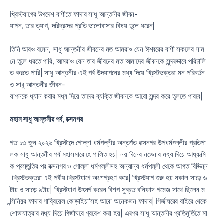
খ্রিস্টযাগের উপদেশ বাণীতে ফাদার সাধু আন্তনীর জীবন-
যাপন, তার ত্যাগ, দরিদ্রদের প্রতি ভালোবাসার বিষয় তুলে ধরেন|
তিনি আরও বলেন, সাধু আন্তনীর জীবনের মত আমরাও যেন ঈশ্বরের বাণী সকলের সাম
নে তুলে ধরতে পারি, আমরাও যেন তার জীবনের মত আমাদের জীবনকে সুন্দরভাবে পরিচালি
ত করতে পারি| সাধু আন্তনীর এই পর্ব উদযাপনের মধ্য দিয়ে খ্রিস্টভক্তরা মন পরিবর্তন
ও সাধু আন্তনীর জীবন-
যাপনকে ধ্যান করার মধ্য দিয়ে তাদের ব্যক্তি জীবনকে আরো সুন্দর করে তুলতে পারবে|
মহান
সাধু
আন্তনীর
পর্ব
,
বক্সনগর
গত ১৩ জুন ২০২৬ খ্রিস্টাব্দে গোল্লা ধর্মপল্লীর অন্তর্গত বক্সনগর উপধর্মপল্লীর প্রতিপা
লক সাধু আন্তনীর পর্ব মহাসমারোহে পালিত হয়| নয় দিনের নভেনার মধ্য দিয়ে আধ্যাত্মি
ক প্রস্তুতির পর বক্সনগর ও গোল্লা ধর্মপল্লীসহ অন্যান্য ধর্মপল্লী থেকে আগত বিভিন্ন
খ্রিস্টভক্তরা এই পর্বীয় খ্রিস্টযাগে অংশগ্রহণ করে| খ্রিস্টযাগ শুরু হয় সকাল সাড়ে ৬
টায় ও সাড়ে ৯টায়| খ্রিস্টযাগ উৎসর্গ করেন বিশপ সুব্রত বনিফাস গমেজ সাথে ছিলেন ম
ন্সিনিয়র ফাদার গাব্রিয়েল কোড়াইয়া’সহ আরো অনেকজন ফাদার| গির্জাঘরের বাইরে থেকে
শোভাযাত্রার মধ্য দিয়ে গির্জাঘরে প্রবেশ করা হয়| এরপর সাধু আন্তনীর প্রতিমূর্তিতে মা